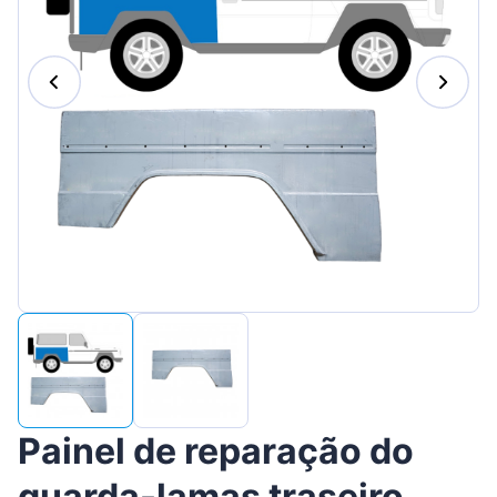
Suomen
Magyar
Lietuvių
Hrvatski
Slovenian
Latvian
Slovenčina
Painel de reparação do
guarda-lamas traseiro