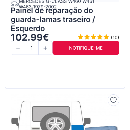
MERCEDES G-CLASS W460 W461
W463 1979-2002
Painel de reparação do
guarda-lamas traseiro /
Esquerdo
102.99€
(10)
NOTIFIQUE-ME