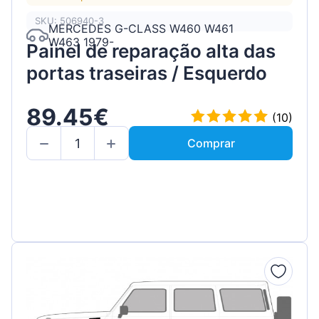
SKU: 506940-3
MERCEDES G-CLASS W460 W461
W463 1979-
Painel de reparação alta das
portas traseiras / Esquerdo
89.45€
(10)
Comprar