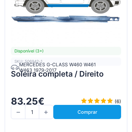
Disponível (3+)
SKU: 506942-1
MERCEDES G-CLASS W460 W461
W463 1979-2017
Soleira completa / Direito
83.25€
(6)
Comprar