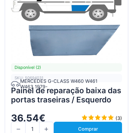
Disponível (2)
SKU: 50694031
MERCEDES G-CLASS W460 W461
W463 1979-
Painel de reparação baixa das
portas traseiras / Esquerdo
36.54€
(3)
Comprar