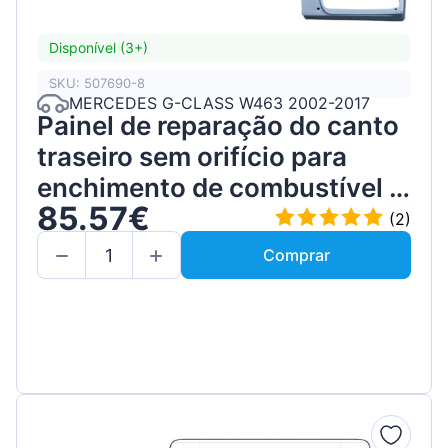
Disponível (3+)
SKU: 507690-8
MERCEDES G-CLASS W463 2002-2017
Painel de reparação do canto
traseiro sem orifício para
enchimento de combustível /
85.57€
Direito
(2)
Comprar