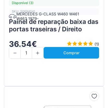
Disponível (3)
SKU: 50694041
MERCEDES G-CLASS W460 W461
W463 1979-
Painel de reparação baixa das
portas traseiras / Direito
36.54€
(1)
Comprar