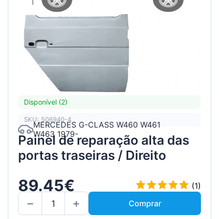
Disponível (2)
SKU: 506940-4
MERCEDES G-CLASS W460 W461
W463 1979-
Painel de reparação alta das
portas traseiras / Direito
89.45€
(1)
Comprar