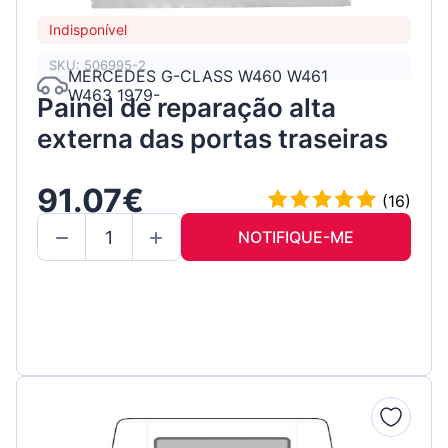
Indisponível
SKU: 506995-2
MERCEDES G-CLASS W460 W461
W463 1979-
Painel de reparação alta
externa das portas traseiras
91.07€
(16)
NOTIFIQUE-ME