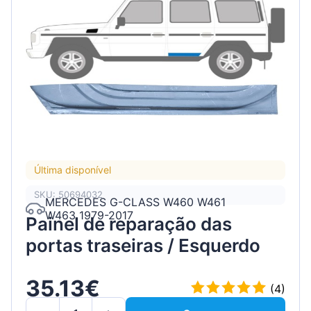
Última disponível
SKU: 50694032
MERCEDES G-CLASS W460 W461
W463 1979-2017
Painel de reparação das
portas traseiras / Esquerdo
35.13€
(4)