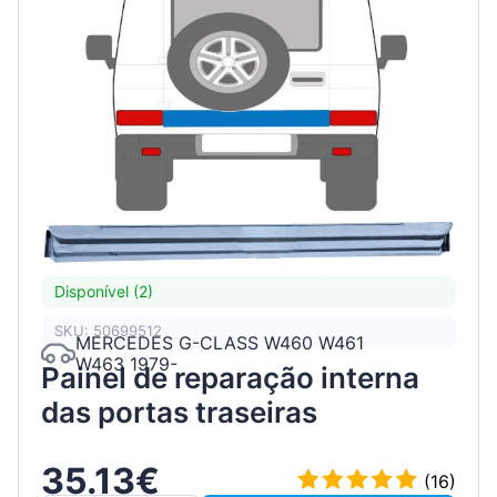
Disponível (2)
SKU: 50699512
MERCEDES G-CLASS W460 W461
W463 1979-
Painel de reparação interna
das portas traseiras
35.13€
(16)