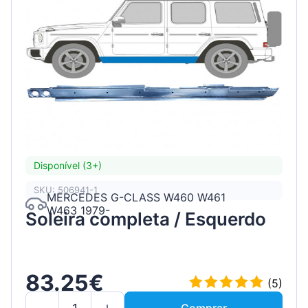
Disponível (3+)
SKU: 506941-1
MERCEDES G-CLASS W460 W461
W463 1979-
Soleira completa / Esquerdo
83.25€
(5)