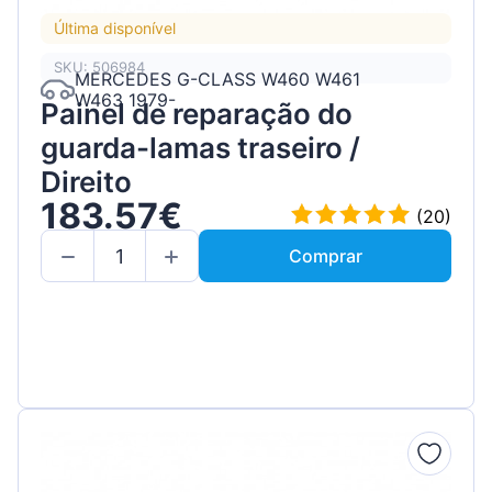
Última disponível
SKU: 506984
MERCEDES G-CLASS W460 W461
W463 1979-
Painel de reparação do
guarda-lamas traseiro /
Direito
183.57€
(20)
Comprar