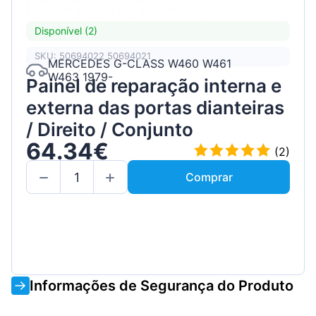
Disponível (2)
SKU: 50694022 50694021
MERCEDES G-CLASS W460 W461
W463 1979-
Painel de reparação interna e
externa das portas dianteiras
/ Direito / Conjunto
64.34€
(2)
Comprar
Informações de Segurança do Produto