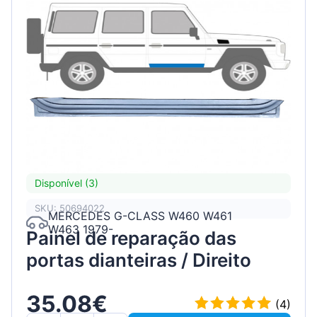
Disponível (3)
SKU: 50694022
MERCEDES G-CLASS W460 W461
W463 1979-
Painel de reparação das
portas dianteiras / Direito
35.08€
(4)