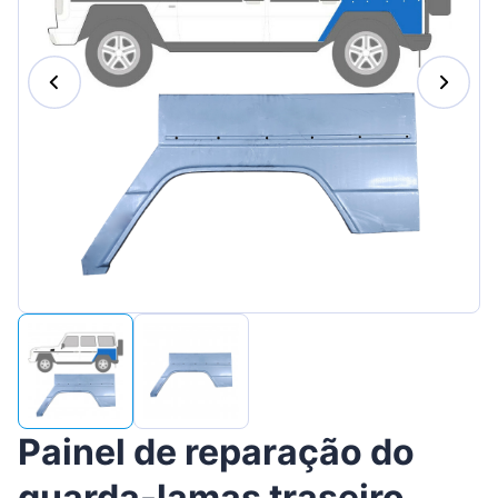
Suomen
Magyar
Lietuvių
Hrvatski
Slovenian
Latvian
Slovenčina
Painel de reparação do
guarda-lamas traseiro