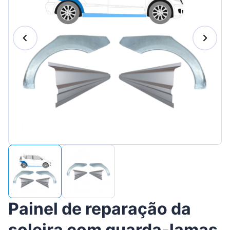
Suomen
Magyar
Lietuvių
Hrvatski
Slovenian
Latvian
Slovenčina
Painel de reparação da
soleira com guarda-lamas