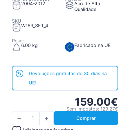
2004-2012
Aço de Alta
Qualidade
SKU
W169_SET_4
Peso:
6.00 kg
Fabricado na UE
Devoluções gratuitas de 30 dias na
UE!
159.00€
Sem impostos: 129.27€
Comprar