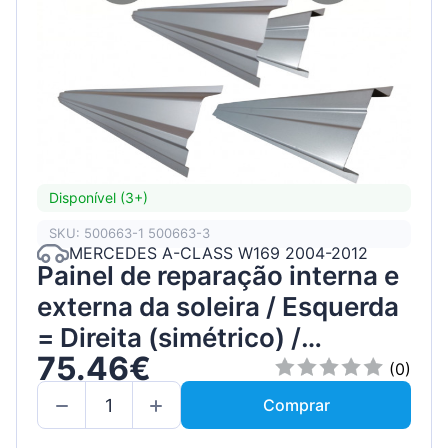
Disponível (3+)
SKU: 500663-1 500663-3
MERCEDES A-CLASS W169 2004-2012
Painel de reparação interna e
externa da soleira / Esquerda
= Direita (simétrico) /
75.46€
Conjunto
(0)
Comprar