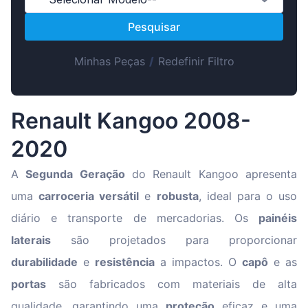
Suomen
Pesquisar
Magyar
Lietuvių
Minhas Peças
/
Redefinir Filtro
Hrvatski
Slovenian
Renault Kangoo 2008-
Latvian
2020
Slovenčina
A
Segunda Geração
do Renault Kangoo apresenta
uma
carroceria versátil
e
robusta
, ideal para o uso
diário e transporte de mercadorias. Os
painéis
laterais
são projetados para proporcionar
durabilidade
e
resistência
a impactos. O
capô
e as
portas
são fabricados com materiais de alta
qualidade, garantindo uma
proteção
eficaz e uma