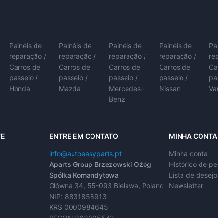
Painéis de
Painéis de
Painéis de
Painéis de
Pa
reparação /
reparação /
reparação /
reparação /
re
Carros de
Carros de
Carros de
Carros de
Ca
passeio /
passeio /
passeio /
passeio /
pa
Honda
Mazda
Mercedes-
Nissan
Va
Benz
TE
ENTRE EM CONTATO
MINHA CONTA
info@autoeasyparts.pt
Minha conta
Aparts Group Brzezowski Ożóg
Histórico de p
Spółka Komandytowa
Lista de desejo
Główna 34, 55-093 Bielawa, Poland
Newsletter
NIP: 8831858913
KRS 0000984645
REGON 363005542