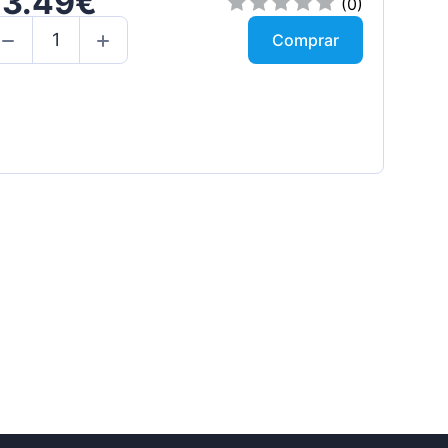
73.49€
(0)
Comprar