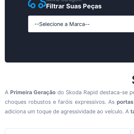
Filtrar Suas Peças
Ford
Honda
--Selecione a Marca--
Hyundai
Iveco
Jeep
Kia
MAN
A
Primeira Geração
do Skoda Rapid destaca-se p
Mazda
choques robustos e faróis expressivos. As
portas
Mercedes-
adiciona um toque de agressividade ao veículo. A
t
Nissan
Opel Vauxha