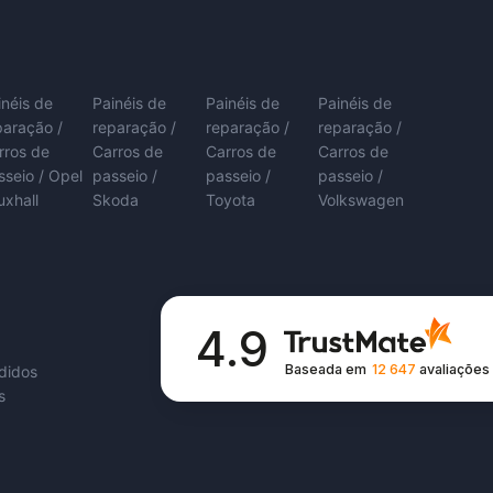
inéis de
Painéis de
Painéis de
Painéis de
paração /
reparação /
reparação /
reparação /
rros de
Carros de
Carros de
Carros de
sseio / Opel
passeio /
passeio /
passeio /
uxhall
Skoda
Toyota
Volkswagen
4.9
Baseada em
12 647
avaliações
edidos
s