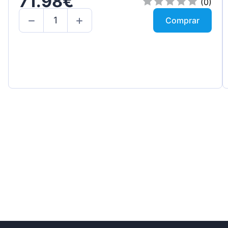
71.98€
(0)
Comprar