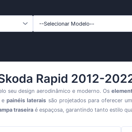
--Selecionar Modelo--
Skoda Rapid 2012-202
elo seu design aerodinâmico e moderno. Os
element
e
painéis laterais
são projetados para oferecer um
Benz
ampa traseira
é espaçosa, garantindo tanto estilo qu
ll