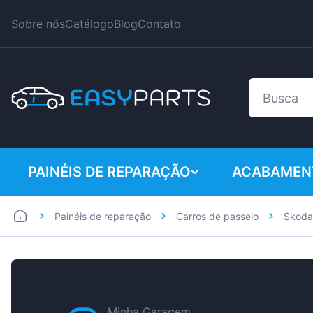
Sobre nós
Catálogo
Blog
Contato
PAINÉIS DE REPARAÇÃO
ACABAMEN
Painéis de reparação
Carros de passeio
Skoda
Carros de passeio
BMW
Furgões
Citroen
Dacia
Fiat
Minha Garagem