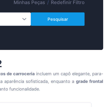
Minhas Peças
/
Redefinir Filtro
Suomen
Magyar
Pesquisar
Lietuvių
Hrvatski
Slovenian
Latvian
Slovenčina
2
os de carroceria
incluem um capô elegante, para-
a aparência sofisticada, enquanto a
grade frontal
anto funcionalidade.