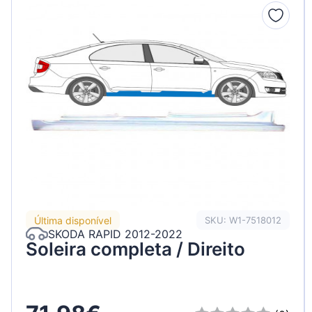
Peugeot
Renault
Seat
Skoda
Suzuki
Tesla
Toyota
Volkswage
Última disponível
SKU: W1-7518012
SKODA RAPID 2012-2022
Soleira completa / Direito