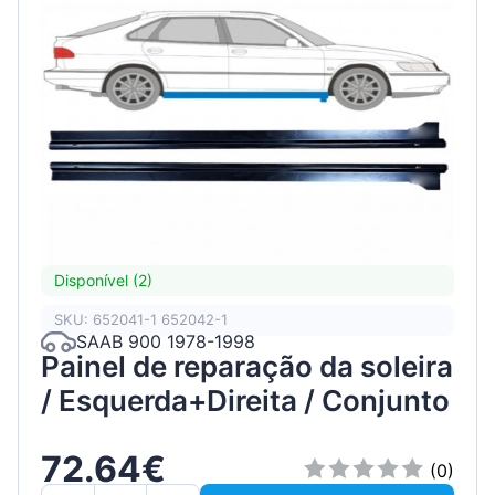
Disponível (2)
SKU: 652041-1 652042-1
SAAB 900 1978-1998
Painel de reparação da soleira
/ Esquerda+Direita / Conjunto
72.64€
(0)