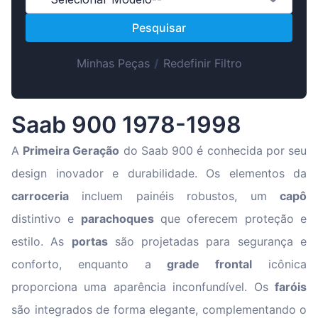
Suomen
Pesquisar
Magyar
Lietuvių
Minhas Peças
/
Redefinir Filtro
Hrvatski
Slovenian
Saab 900 1978-1998
Latvian
Slovenčina
A
Primeira Geração
do Saab 900 é conhecida por seu
design inovador e durabilidade. Os elementos da
carroceria
incluem painéis robustos, um
capô
distintivo e
parachoques
que oferecem proteção e
estilo. As
portas
são projetadas para segurança e
conforto, enquanto a
grade frontal
icônica
proporciona uma aparência inconfundível. Os
faróis
são integrados de forma elegante, complementando o