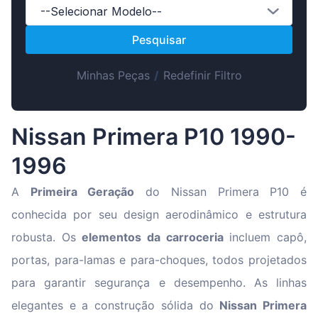
Suomen
--Selecionar Modelo--
Magyar
Pesquisar
Lietuvių
Minhas Peças
/
Redefinir Filtro
Hrvatski
Slovenian
Latvian
Nissan Primera P10 1990-
Slovenčina
1996
A
Primeira Geração
do Nissan Primera P10 é
conhecida por seu design aerodinâmico e estrutura
robusta. Os
elementos da carroceria
incluem capô,
portas, para-lamas e para-choques, todos projetados
para garantir segurança e desempenho. As linhas
elegantes e a construção sólida do
Nissan Primera