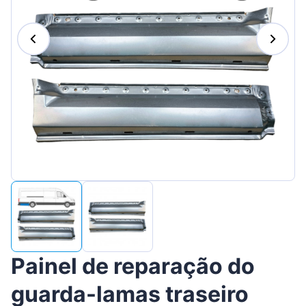
Suomen
Magyar
Lietuvių
Hrvatski
Slovenian
Latvian
Slovenčina
Painel de reparação do
guarda-lamas traseiro