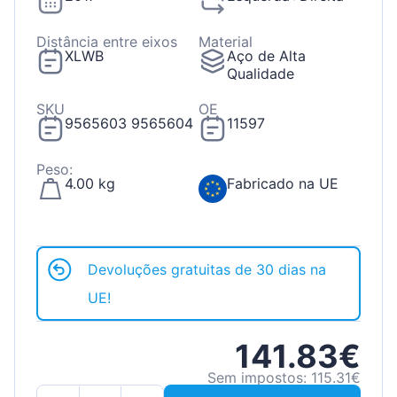
Distância entre eixos
Material
XLWB
Aço de Alta
Qualidade
SKU
OE
9565603 9565604
11597
Peso:
4.00 kg
Fabricado na UE
Devoluções gratuitas de 30 dias na
UE!
141.83€
Sem impostos: 115.31€