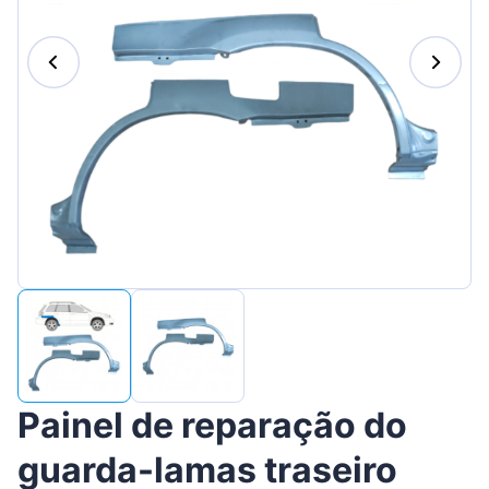
Suomen
Magyar
Lietuvių
Hrvatski
Slovenian
Latvian
Slovenčina
Painel de reparação do
guarda-lamas traseiro