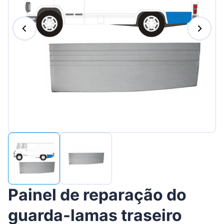
Suomen
Magyar
Lietuvių
Hrvatski
Slovenian
Latvian
Slovenčina
Painel de reparação do
guarda-lamas traseiro