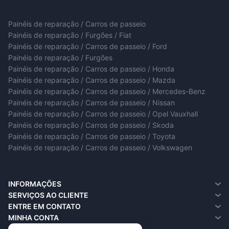
Painéis de reparação / Carros de passeio
Painéis de reparação / Furgões / Fiat
Painéis de reparação / Carros de passeio / Ford
Painéis de reparação / Furgões
Painéis de reparação / Carros de passeio / Honda
Painéis de reparação / Carros de passeio / Mazda
Painéis de reparação / Carros de passeio / Mercedes-Benz
Painéis de reparação / Carros de passeio / Nissan
Painéis de reparação / Carros de passeio / Opel Vauxhall
Painéis de reparação / Carros de passeio / Skoda
Painéis de reparação / Carros de passeio / Toyota
Painéis de reparação / Carros de passeio / Volkswagen
INFORMAÇÕES
Sobre nós
SERVIÇOS AO CLIENTE
Informações de entrega
Entre em contato
ENTRE EM CONTATO
Política de privacidade
Solicitar devolução
MINHA CONTA
Termos e condições
Mapa do site
Minha conta