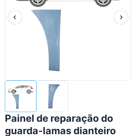
Suomen
Magyar
Lietuvių
Hrvatski
Slovenian
Latvian
Slovenčina
Painel de reparação do
guarda-lamas dianteiro