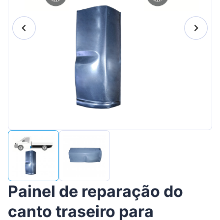
Suomen
Magyar
Lietuvių
Hrvatski
Slovenian
Latvian
Slovenčina
Painel de reparação do
canto traseiro para