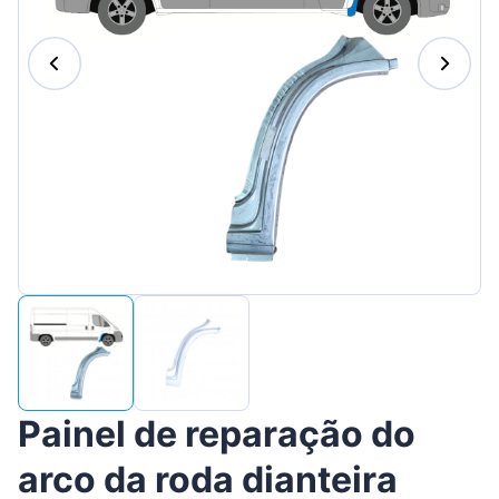
Suomen
Magyar
Lietuvių
Hrvatski
Slovenian
Latvian
Slovenčina
Painel de reparação do
arco da roda dianteira