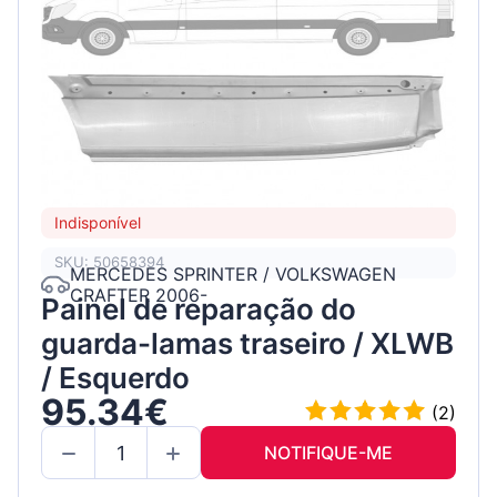
Indisponível
SKU: 50658394
MERCEDES SPRINTER / VOLKSWAGEN
CRAFTER 2006-
Painel de reparação do
guarda-lamas traseiro / XLWB
/ Esquerdo
95.34€
(2)
NOTIFIQUE-ME