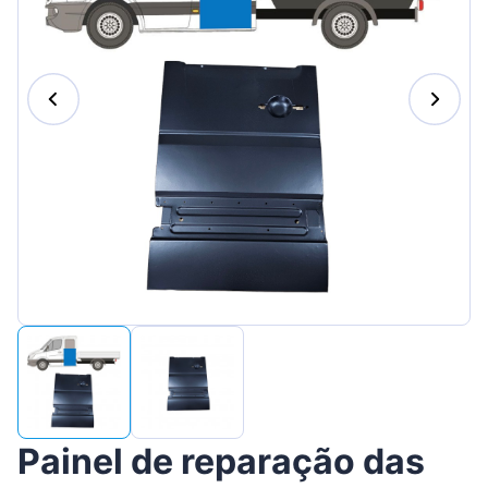
Suomen
Magyar
Lietuvių
Hrvatski
Slovenian
Latvian
Slovenčina
Painel de reparação das