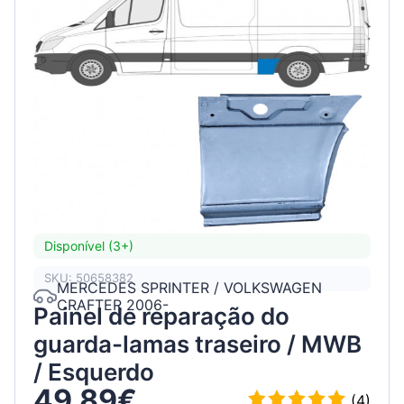
Disponível (3+)
SKU: 50658382
MERCEDES SPRINTER / VOLKSWAGEN
CRAFTER 2006-
Painel de reparação do
guarda-lamas traseiro / MWB
/ Esquerdo
49.89€
(4)