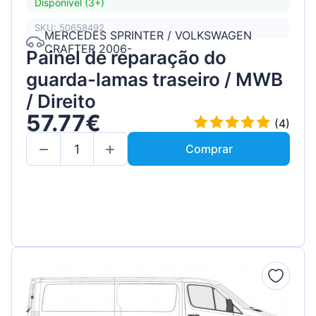
Disponível (3+)
SKU: 50658492
MERCEDES SPRINTER / VOLKSWAGEN
CRAFTER 2006-
Painel de reparação do
guarda-lamas traseiro / MWB
/ Direito
57.77€
(4)
Comprar