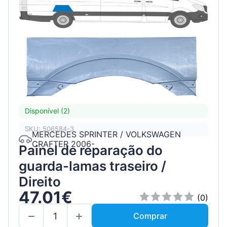
Disponível (2)
SKU: 506584-3
MERCEDES SPRINTER / VOLKSWAGEN
CRAFTER 2006-
Painel de reparação do
guarda-lamas traseiro /
Direito
47.01€
(0)
Comprar