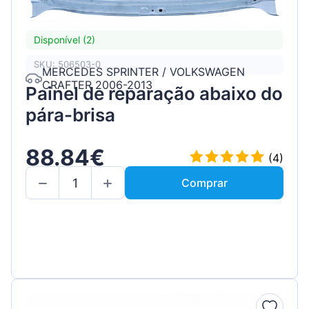
Disponível (2)
SKU: 506503-0
MERCEDES SPRINTER / VOLKSWAGEN
CRAFTER 2006-2013
Painel de reparação abaixo do
pára-brisa
88.84€
(4)
Comprar