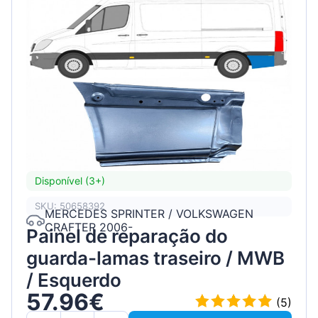
Disponível (3+)
SKU: 50658392
MERCEDES SPRINTER / VOLKSWAGEN
CRAFTER 2006-
Painel de reparação do
guarda-lamas traseiro / MWB
/ Esquerdo
57.96€
(5)