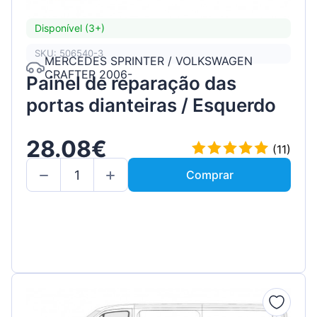
Disponível (3+)
SKU: 506540-3
MERCEDES SPRINTER / VOLKSWAGEN
CRAFTER 2006-
Painel de reparação das
portas dianteiras / Esquerdo
28.08€
(11)
Comprar