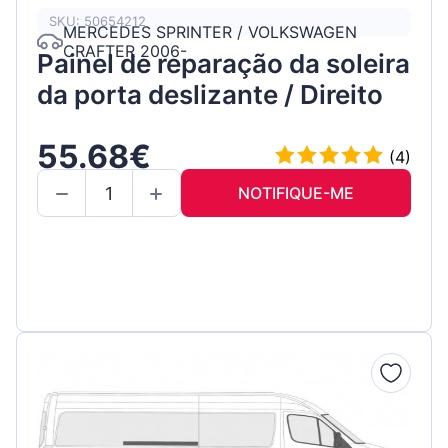
SKU: 50654212
MERCEDES SPRINTER / VOLKSWAGEN
CRAFTER 2006-
Painel de reparação da soleira
da porta deslizante / Direito
55.68€
(4)
NOTIFIQUE-ME