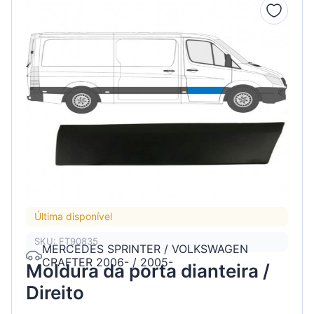
Última disponível
SKU: FT90835
MERCEDES SPRINTER / VOLKSWAGEN
CRAFTER 2006- / 2005-
Moldura da porta dianteira /
Direito