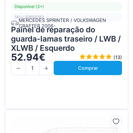
Disponível (3+)
SKU: 50658383
MERCEDES SPRINTER / VOLKSWAGEN
CRAFTER 2006-
Painel de reparação do
guarda-lamas traseiro / LWB /
XLWB / Esquerdo
52.94€
(13)
Comprar