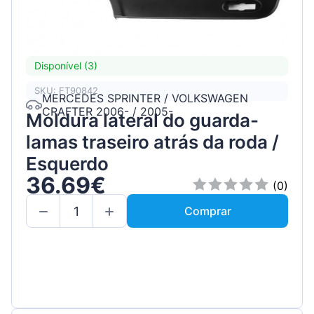
Disponível (3)
SKU: FT90842
MERCEDES SPRINTER / VOLKSWAGEN
CRAFTER 2006- / 2005-
Moldura lateral do guarda-
lamas traseiro atrás da roda /
Esquerdo
36.69€
(0)
Comprar