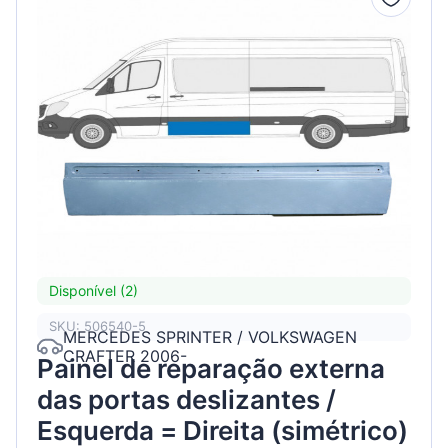
Disponível (2)
SKU: 506540-5
MERCEDES SPRINTER / VOLKSWAGEN
CRAFTER 2006-
Painel de reparação externa
das portas deslizantes /
Esquerda = Direita (simétrico)