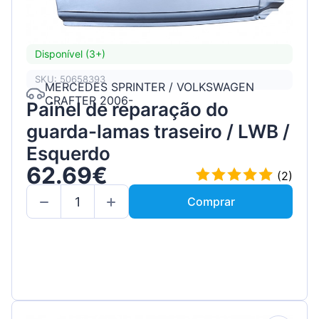
Disponível (3+)
SKU: 50658393
MERCEDES SPRINTER / VOLKSWAGEN
CRAFTER 2006-
Painel de reparação do
guarda-lamas traseiro / LWB /
Esquerdo
62.69€
(2)
Comprar