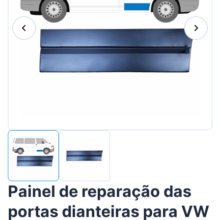
Suomen
Magyar
Lietuvių
Hrvatski
Slovenian
Latvian
Slovenčina
Painel de reparação das
portas dianteiras para VW