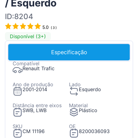
/ Esquerdo
ID:8204
5.0
(
3
)
Disponível (3+)
Especificação
Compatível
Renault Trafic
Ano de produção
Lado
2001-2014
Esquerdo
Distância entre eixos
Material
SWB, LWB
Plástico
SKU
OE
CM 11196
8200036093