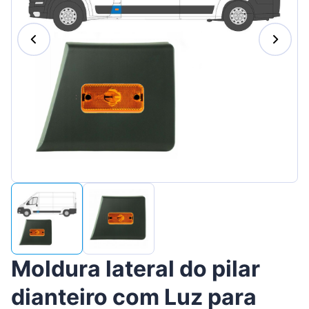
Suomen
Magyar
Lietuvių
Hrvatski
Slovenian
Latvian
Slovenčina
Moldura lateral do pilar
dianteiro com Luz para