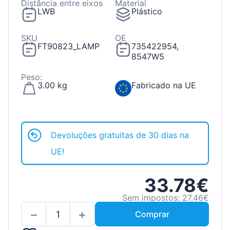
Distância entre eixos
Material
LWB
Plástico
SKU
OE
FT90823_LAMP
735422954,
8547W5
Peso:
3.00 kg
Fabricado na UE
Devoluções gratuitas de 30 dias na
UE!
33.78€
Sem impostos: 27.46€
Comprar