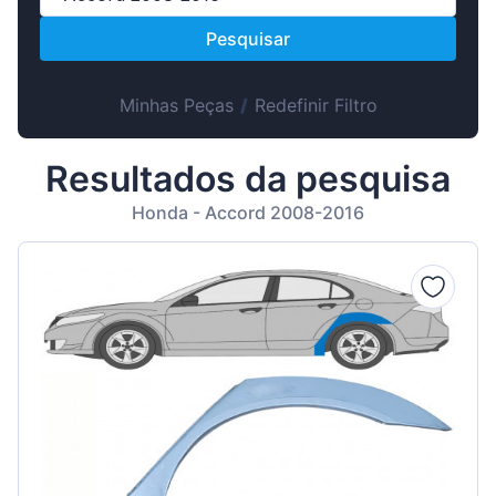
Suomen
Pesquisar
Magyar
Lietuvių
Minhas Peças
/
Redefinir Filtro
Hrvatski
Slovenian
Resultados da pesquisa
Latvian
Honda - Accord 2008-2016
Slovenčina