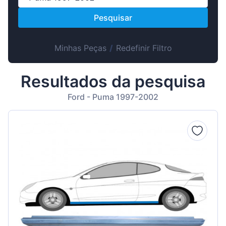
Suomen
Pesquisar
Magyar
Lietuvių
Minhas Peças
/
Redefinir Filtro
Hrvatski
Slovenian
Resultados da pesquisa
Latvian
Ford - Puma 1997-2002
Slovenčina