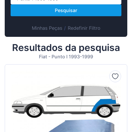
Suomen
Pesquisar
Magyar
Lietuvių
Minhas Peças
/
Redefinir Filtro
Hrvatski
Slovenian
Resultados da pesquisa
Latvian
Fiat - Punto I 1993-1999
Slovenčina