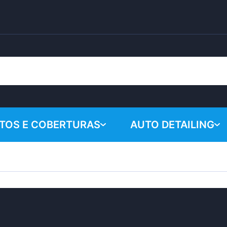
TOS E COBERTURAS
AUTO DETAILING
Seu carrinho
Produtos químicos
Sistema de poliment
Acessórios