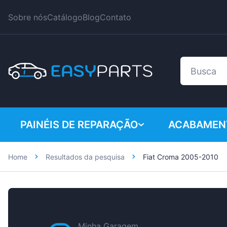
Sobre nós
Catálogo
Blog
Contato
PAINÉIS DE REPARAÇÃO
ACABAMEN
Home
Resultados da pesquisa
Fiat Croma 2005-2010
Carros de passeio
BMW
Furgões
Citroen
Dacia
Fiat
Minha Garagem