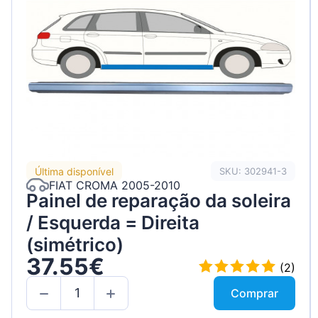
Peugeot
Renault
Seat
Skoda
Suzuki
Tesla
Última disponível
SKU: 302941-3
FIAT CROMA 2005-2010
Toyota
Painel de reparação da soleira
Volkswage
/ Esquerda = Direita
(simétrico)
37.55€
(2)
Comprar