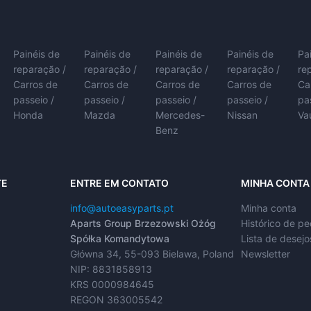
Painéis de
Painéis de
Painéis de
Painéis de
Pa
reparação /
reparação /
reparação /
reparação /
re
Carros de
Carros de
Carros de
Carros de
Ca
passeio /
passeio /
passeio /
passeio /
pa
Honda
Mazda
Mercedes-
Nissan
Va
Benz
TE
ENTRE EM CONTATO
MINHA CONTA
info@autoeasyparts.pt
Minha conta
Aparts Group Brzezowski Ożóg
Histórico de p
Spółka Komandytowa
Lista de desejo
Główna 34, 55-093 Bielawa, Poland
Newsletter
NIP: 8831858913
KRS 0000984645
REGON 363005542