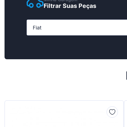
Filtrar Suas Peças
Ford
Honda
Fiat
Hyundai
Iveco
Jeep
Kia
MAN
Mazda
Mercedes-
Nissan
Opel Vauxha