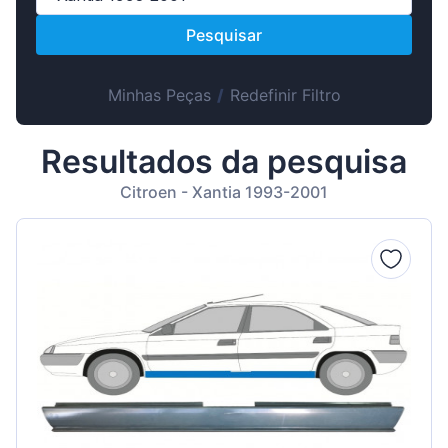
Suomen
Pesquisar
Magyar
Lietuvių
Minhas Peças
/
Redefinir Filtro
Hrvatski
Slovenian
Resultados da pesquisa
Latvian
Citroen - Xantia 1993-2001
Slovenčina