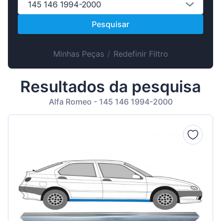
Suomen
145 146 1994-2000
Magyar
Pesquisar
Lietuvių
Hrvatski
Minhas Peças
/
Redefinir Filtro
Slovenian
Resultados da pesquisa
Latvian
Alfa Romeo - 145 146 1994-2000
Slovenčina